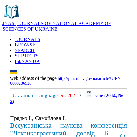
JNAS | JOURNALS OF NATIONAL ACADEMY OF
SCIENCES OF UKRAINE
JOURNALS
BROWSE
SEARCH
SUBJECTS
LibNAS UA
web address of the page
http://jnas.nbuv.gov.ua/article/UJRN-
0000286926
Ukrainian Language
Б
- 2021
/
Issue (
2014, №
2
)
Прядко І., Самойлова І.
Всеукраїнська наукова конференція
"Лексикографічний досвід Б. Д.