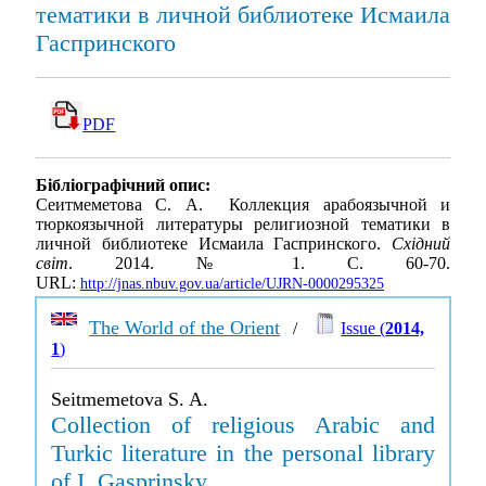
тематики в личной библиотеке Исмаила
Гаспринского
PDF
Бібліографічний опис:
Сеитмеметова С. А. Коллекция арабоязычной и
тюркоязычной литературы религиозной тематики в
личной библиотеке Исмаила Гаспринского.
Східний
світ
. 2014. № 1. С. 60-70.
URL:
http://jnas.nbuv.gov.ua/article/UJRN-0000295325
The World of the Orient
/
Issue (
2014,
1
)
Seitmemetova S. A.
Collection of religious Arabic and
Turkic literature in the personal library
of I. Gasprinsky