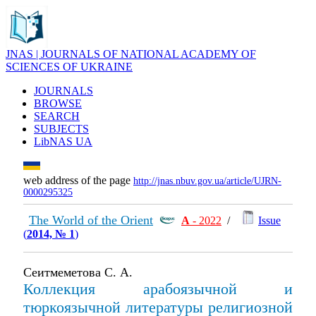
JNAS | JOURNALS OF NATIONAL ACADEMY OF
SCIENCES OF UKRAINE
JOURNALS
BROWSE
SEARCH
SUBJECTS
LibNAS UA
web address of the page
http://jnas.nbuv.gov.ua/article/UJRN-
0000295325
The World of the Orient
А
- 2022
/
Issue
(
2014, № 1
)
Сеитмеметова С. А.
Коллекция арабоязычной и
тюркоязычной литературы религиозной