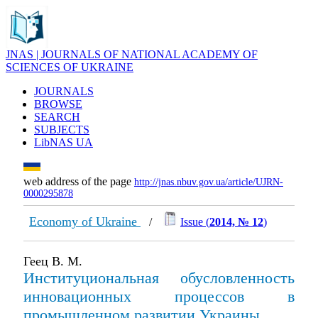
JNAS | JOURNALS OF NATIONAL ACADEMY OF
SCIENCES OF UKRAINE
JOURNALS
BROWSE
SEARCH
SUBJECTS
LibNAS UA
web address of the page
http://jnas.nbuv.gov.ua/article/UJRN-
0000295878
Economy of Ukraine
/
Issue (
2014, № 12
)
Геец В. М.
Институциональная обусловленность
инновационных процессов в
промышленном развитии Украины