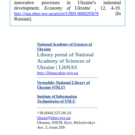
innovative processes in Ukraine's industrial
development.
Economy of Ukraine
, 12, 4-19.
[In
http://jnas.nbuv.gov.ua/article/UJRN-0000295878
Russian].
National Academy of Sciences of
Ukraine
Library portal of National
Academy of Sciences of
Ukraine | LibNAS
http://libnas.nbuv.gov.ua
Vernadsky National Library of
Ukraine (VNLU)
Institute of Information
Technologies of VNLU
+38 (044) 525-36-24
libnas@nbuv.gov.ua
Ukraine, 03039, Kyiv, Holosiivskyi
Ave, 3, room 209