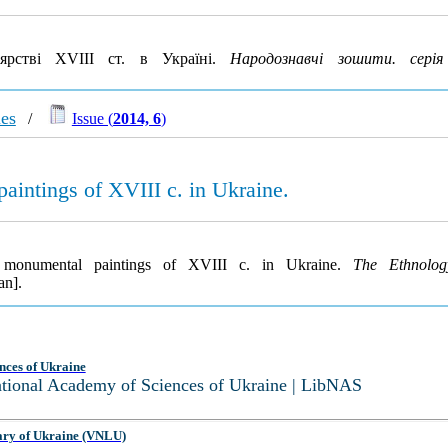
ярстві XVIII ст. в Україні.
Народознавчі зошити. серія
ies
/
Issue (
2014, 6
)
paintings of XVIII c. in Ukraine.
ir monumental paintings of XVIII c. in Ukraine.
The Ethnolog
an].
nces of Ukraine
National Academy of Sciences of Ukraine | LibNAS
ary of Ukraine (VNLU)