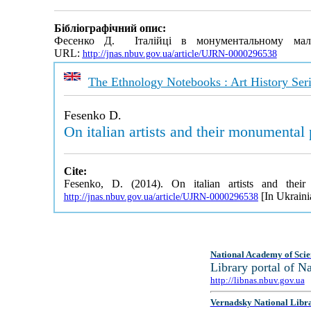
Бібліографічний опис:
Фесенко Д. Італійці в монументальному мал
URL:
http://jnas.nbuv.gov.ua/article/UJRN-0000296538
The Ethnology Notebooks : Art History Ser
Fesenko D.
On italian artists and their monumental 
Cite:
Fesenko, D. (2014). On italian artists and the
[In Ukraini
http://jnas.nbuv.gov.ua/article/UJRN-0000296538
National Academy of Scie
Library portal of 
http://libnas.nbuv.gov.ua
Vernadsky National Libr