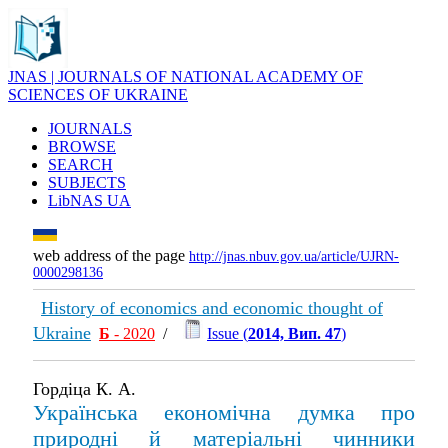
JNAS | JOURNALS OF NATIONAL ACADEMY OF
SCIENCES OF UKRAINE
JOURNALS
BROWSE
SEARCH
SUBJECTS
LibNAS UA
web address of the page
http://jnas.nbuv.gov.ua/article/UJRN-
0000298136
History of economics and economic thought of
Ukraine
Б
- 2020
/
Issue (
2014, Вип. 47
)
Гордіца К. А.
Українська економічна думка про
природні й матеріальні чинники