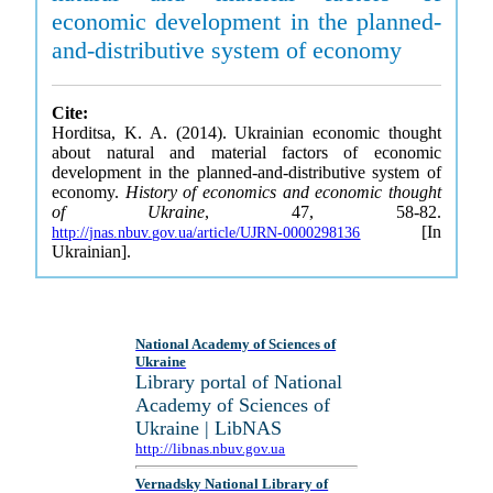
economic development in the planned-
and-distributive system of economy
Cite:
Horditsa, K. A. (2014). Ukrainian economic thought
about natural and material factors of economic
development in the planned-and-distributive system of
economy.
History of economics and economic thought
of Ukraine
, 47, 58-82.
[In
http://jnas.nbuv.gov.ua/article/UJRN-0000298136
Ukrainian].
National Academy of Sciences of
Ukraine
Library portal of National
Academy of Sciences of
Ukraine | LibNAS
http://libnas.nbuv.gov.ua
Vernadsky National Library of