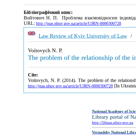
Бібліографічний опис:
Войтович Н. П. Проблема взаємовідносин індивіда 
URL:
http://jnas.nbuv.gov.ua/article/UJRN-0000300728
Law Review of Kyiv University of Law
Voitovych N. P.
The problem of the relationship of the in
Cite:
Voitovych, N. P. (2014). The problem of the relationshi
[In Ukraini
http://jnas.nbuv.gov.ua/article/UJRN-0000300728
National Academy of Scie
Library portal of 
http://libnas.nbuv.gov.ua
Vernadsky National Libr