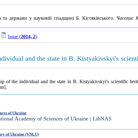
та держави у науковій спадщині Б. Кістяківського.
Часопис К
/
Issue (
2014, 2
)
dividual and the state in B. Kistyakivskyi's scienti
p of the individual and the state in B. Kistyakivskyi's scientific her
an].
nces of Ukraine
National Academy of Sciences of Ukraine | LibNAS
ary of Ukraine (VNLU)