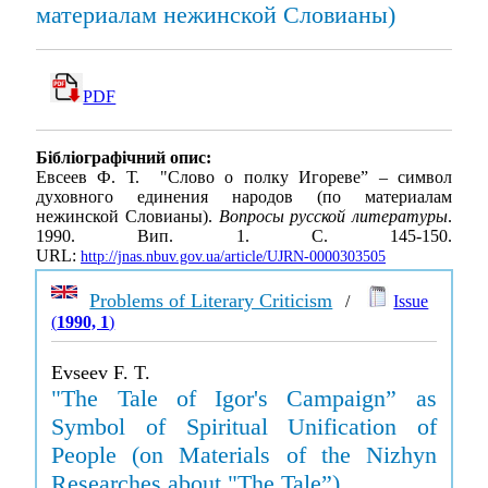
материалам нежинской Словианы)
PDF
Бібліографічний опис:
Евсеев Ф. Т. "Слово о полку Игореве” – символ
духовного единения народов (по материалам
нежинской Словианы).
Вопросы русской литературы
.
1990. Вип. 1. С. 145-150.
URL:
http://jnas.nbuv.gov.ua/article/UJRN-0000303505
Problems of Literary Criticism
/
Issue
(
1990, 1
)
Evseev F. T.
"The Tale of Igor's Campaign” as
Symbol of Spiritual Unification of
People (on Materials of the Nizhyn
Researches about "The Tale”)