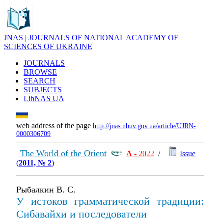
JNAS | JOURNALS OF NATIONAL ACADEMY OF
SCIENCES OF UKRAINE
JOURNALS
BROWSE
SEARCH
SUBJECTS
LibNAS UA
web address of the page
http://jnas.nbuv.gov.ua/article/UJRN-
0000306709
The World of the Orient
А
- 2022
/
Issue
(
2011, № 2
)
Рыбалкин B. C.
У истоков грамматической традиции:
Сибавайхи и последователи