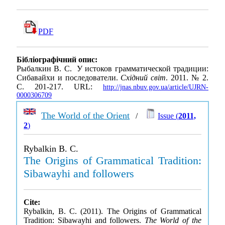
PDF
Бібліографічний опис:
Рыбалкин B. C. У истоков грамматической традиции:
Сибавайхи и последователи.
Східний світ
. 2011. № 2.
С. 201-217. URL:
http://jnas.nbuv.gov.ua/article/UJRN-
0000306709
The World of the Orient
/
Issue (
2011,
2
)
Rybalkin B. C.
The Origins of Grammatical Tradition:
Sibawayhi and followers
Cite:
Rybalkin, B. C. (2011). The Origins of Grammatical
Tradition: Sibawayhi and followers.
The World of the