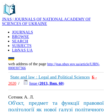
JNAS | JOURNALS OF NATIONAL ACADEMY OF
SCIENCES OF UKRAINE
JOURNALS
BROWSE
SEARCH
SUBJECTS
LibNAS UA
web address of the page
http://jnas.nbuv.gov.ua/article/UJRN-
0000307366
State and law : Legal and Political Sciences
Б
-
2020
/
Issue (
2013, Вип. 60
)
Сотник А. Л.
Об'єкт, предмет та функції правової
політології як нової галузі політичного