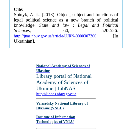
Cite:
Sotnyk, A. L. (2013). Object, subject and functions of
legal political science as a new branch of political
knowledge.
State and law : Legal and Political
Sciences
, 60, 520-526.
[In
http://jnas.nbuv.gov.ua/article/UJRN-0000307366
Ukrainian].
National Academy of Sciences of
Ukraine
Library portal of National
Academy of Sciences of
Ukraine | LibNAS
http://libnas.nbuv.gov.ua
Vernadsky National Library of
Ukraine (VNLU)
Institute of Information
Technologies of VNLU