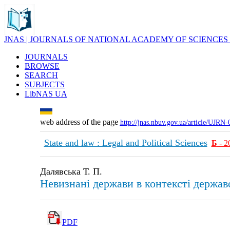
JNAS | JOURNALS OF NATIONAL ACADEMY OF SCIENCES
JOURNALS
BROWSE
SEARCH
SUBJECTS
LibNAS UA
web address of the page
http://jnas.nbuv.gov.ua/article/UJRN
State and law : Legal and Political Sciences
Б
- 2
Далявська Т. П.
Невизнані держави в контексті держав
PDF