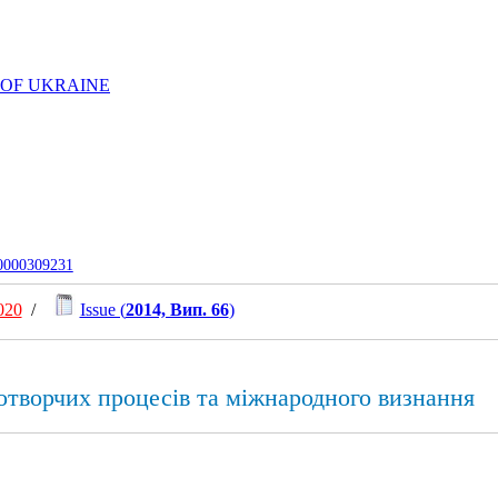
 OF UKRAINE
-0000309231
020
/
Issue (
2014, Вип. 66
)
отворчих процесів та міжнародного визнання