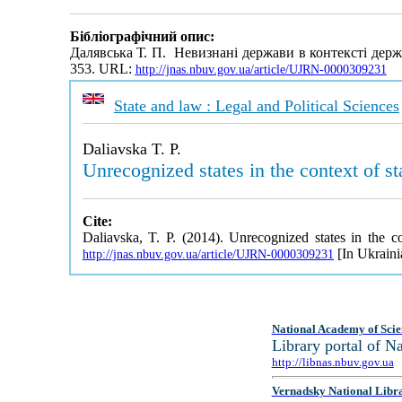
Бібліографічний опис:
Далявська Т. П. Невизнані держави в контексті дер
353. URL:
http://jnas.nbuv.gov.ua/article/UJRN-0000309231
State and law : Legal and Political Sciences
Daliavska T. P.
Unrecognized states in the context of st
Cite:
Daliavska, T. P. (2014). Unrecognized states in the co
[In Ukraini
http://jnas.nbuv.gov.ua/article/UJRN-0000309231
National Academy of Scie
Library portal of 
http://libnas.nbuv.gov.ua
Vernadsky National Libr