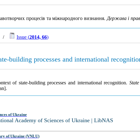
жавотворчих процесів та міжнародного визнання.
Держава і прав
/
Issue (
2014, 66
)
ate-building processes and international recognitio
ntext of state-building processes and international recognition.
State
an].
nces of Ukraine
National Academy of Sciences of Ukraine | LibNAS
ary of Ukraine (VNLU)