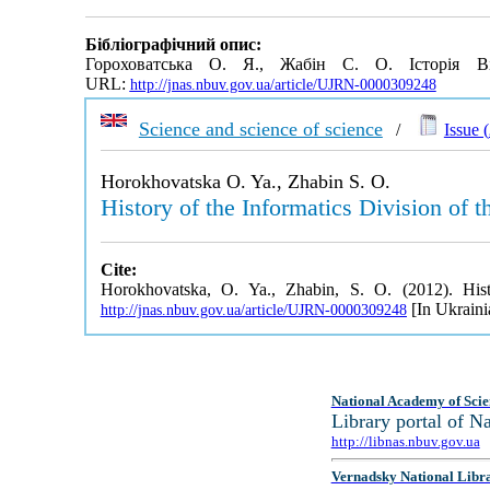
Бібліографічний опис:
Гороховатська О. Я., Жабін С. О. Історія В
URL:
http://jnas.nbuv.gov.ua/article/UJRN-0000309248
Science and science of science
/
Issue (
Horokhovatska O. Ya., Zhabin S. O.
History of the Informatics Division of
Cite:
Horokhovatska, O. Ya., Zhabin, S. O. (2012). Hi
[In Ukraini
http://jnas.nbuv.gov.ua/article/UJRN-0000309248
National Academy of Scie
Library portal of 
http://libnas.nbuv.gov.ua
Vernadsky National Libr