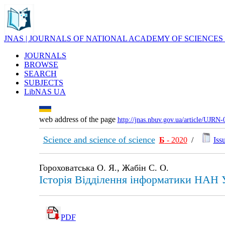
JNAS | JOURNALS OF NATIONAL ACADEMY OF SCIENCES
JOURNALS
BROWSE
SEARCH
SUBJECTS
LibNAS UA
web address of the page
http://jnas.nbuv.gov.ua/article/UJRN
Science and science of science
Б
- 2020
/
Issu
Гороховатська О. Я., Жабін С. О.
Історія Відділення інформатики НАН У
PDF