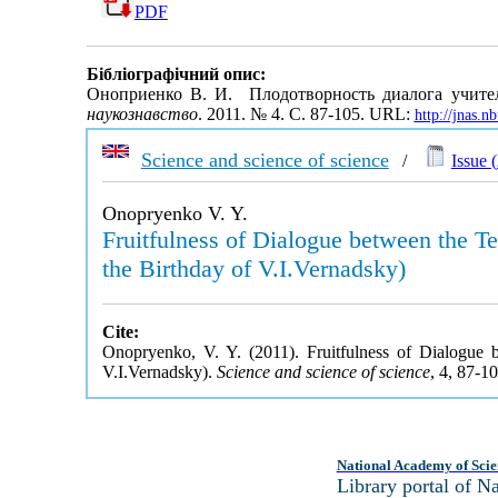
PDF
Бібліографічний опис:
Оноприенко В. И. Плодотворность диалога учител
наукознавство
. 2011. № 4. С. 87-105. URL:
http://jnas.
Science and science of science
/
Issue (
Onopryenko V. Y.
Fruitfulness of Dialogue between the T
the Birthday of V.I.Vernadsky)
Cite:
Onopryenko, V. Y. (2011). Fruitfulness of Dialogue 
V.I.Vernadsky).
Science and science of science
, 4, 87-1
National Academy of Scie
Library portal of 