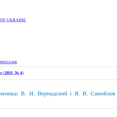
 OF UKRAINE
-0000311408
e (
2011, № 4
)
ченика: В. И. Вернадский і Я. В. Самойлов