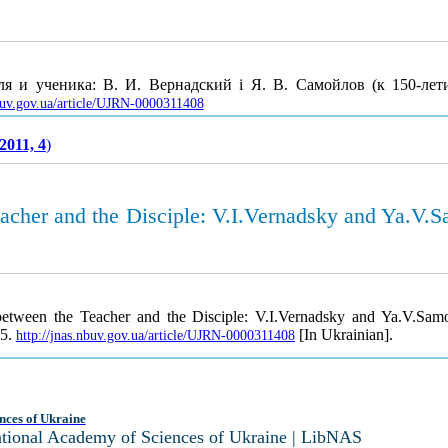
я и ученика: В. И. Вернадский і Я. В. Самойлов (к 150-лет
nbuv.gov.ua/article/UJRN-0000311408
2011, 4
)
eacher and the Disciple: V.I.Vernadsky and Ya.V.S
between the Teacher and the Disciple: V.I.Vernadsky and Ya.V.Samo
05.
[In Ukrainian].
http://jnas.nbuv.gov.ua/article/UJRN-0000311408
nces of Ukraine
National Academy of Sciences of Ukraine | LibNAS