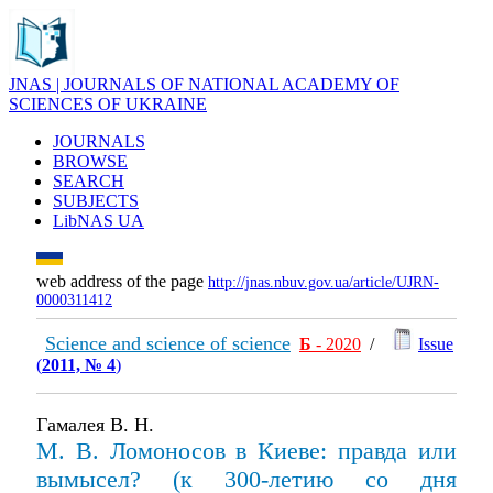
JNAS | JOURNALS OF NATIONAL ACADEMY OF
SCIENCES OF UKRAINE
JOURNALS
BROWSE
SEARCH
SUBJECTS
LibNAS UA
web address of the page
http://jnas.nbuv.gov.ua/article/UJRN-
0000311412
Science and science of science
Б
- 2020
/
Issue
(
2011, № 4
)
Гамалея В. Н.
М. В. Ломоносов в Киеве: правда или
вымысел? (к 300-летию со дня