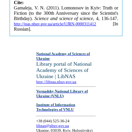
Cite:
Gamaleja, V. N. (2011). Lomonosov in Kyiv: Truth or
Fiction (to the 300th Anniversary since the Scientist's
Birthday).
Science and science of science
, 4, 136-147.
[In
http://jnas.nbuv.gov.ua/article/UJRN-0000311412
Russian].
National Academy of Sciences of
Ukraine
Library portal of National
Academy of Sciences of
Ukraine | LibNAS
http://libnas.nbuv.gov.ua
Vernadsky National Library of
Ukraine (VNLU)
Institute of Information
Technologies of VNLU
+38 (044) 525-36-24
libnas@nbuv.gov.ua
Ukraine, 03039, Kyiv, Holosiivskyi