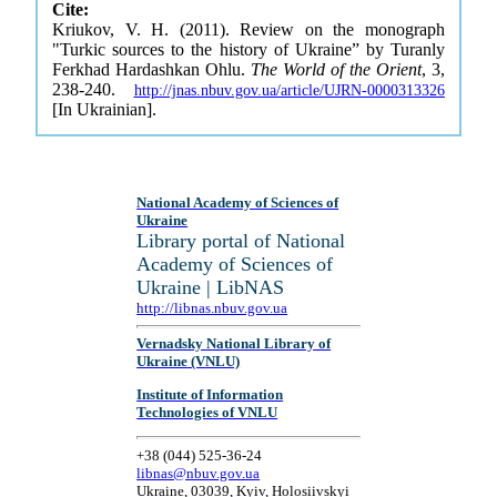
Cite:
Kriukov, V. H. (2011). Review on the monograph
"Turkic sources to the history of Ukraine” by Turanly
Ferkhad Hardashkan Ohlu.
The World of the Orient
, 3,
238-240.
http://jnas.nbuv.gov.ua/article/UJRN-0000313326
[In Ukrainian].
National Academy of Sciences of
Ukraine
Library portal of National
Academy of Sciences of
Ukraine | LibNAS
http://libnas.nbuv.gov.ua
Vernadsky National Library of
Ukraine (VNLU)
Institute of Information
Technologies of VNLU
+38 (044) 525-36-24
libnas@nbuv.gov.ua
Ukraine, 03039, Kyiv, Holosiivskyi