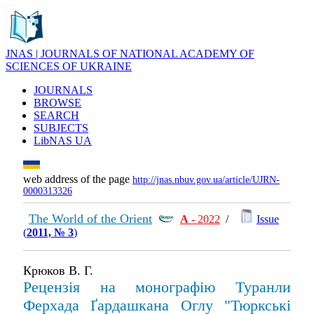
JNAS | JOURNALS OF NATIONAL ACADEMY OF
SCIENCES OF UKRAINE
JOURNALS
BROWSE
SEARCH
SUBJECTS
LibNAS UA
web address of the page
http://jnas.nbuv.gov.ua/article/UJRN-
0000313326
The World of the Orient
А
- 2022
/
Issue
(
2011, № 3
)
Крюков В. Г.
Рецензія на монографію Туранли
Ферхада Ґардашкана Оглу "Тюркські