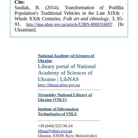
Cite:
Sauliak, B. (2014). Transformation of Podillia
Population's Traditional Vehicles in the Late XlXth -
Whole XXth Centuries.
Folk art and ethnology
, 3, 85-
93.
[In
http://jnas.nbuv.gov.ua/article/UJRN-0000316097
Ukrainian].
National Academy of Sciences of
Ukraine
Library portal of National
Academy of Sciences of
Ukraine | LibNAS
http://libnas.nbuv.gov.ua
Vernadsky National Library of
Ukraine (VNLU)
Institute of Information
Technologies of VNLU
+38 (044) 525-36-24
libnas@nbuv.gov.ua
Ukraine, 03039, Kyiv, Holosiivskyi