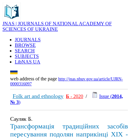
JNAS | JOURNALS OF NATIONAL ACADEMY OF
SCIENCES OF UKRAINE
JOURNALS
BROWSE
SEARCH
SUBJECTS
LibNAS UA
web address of the page
http://jnas.nbuv.gov.ua/article/UJRN-
0000316097
Folk art and ethnology
Б
- 2020
/
Issue (
2014,
№ 3
)
Сауляк Б.
Трансформація традиційних засобів
пересування подолян наприкінці ХІХ -