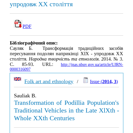
упродовж XX століття
PDF
Бібліографічний опис:
Сауляк Б. Трансформація традиційних засобів
пересування подолян наприкінці ХІХ - упродовж XX
століття.
Народна творчість та етнологія
. 2014. № 3.
С. 85-93. URL:
http://jnas.nbuv.gov.ua/article/UJRN-
0000316097
Folk art and ethnology
/
Issue (
2014, 3
)
Sauliak B.
Transformation of Podillia Population's
Traditional Vehicles in the Late XlXth -
Whole XXth Centuries