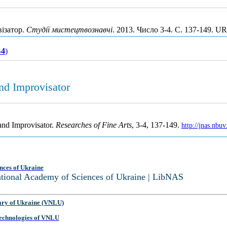
ізатор.
Студії мистецтвознавчі
. 2013. Число 3-4. С. 137-149. U
-4
)
nd Improvisator
and Improvisator.
Researches of Fine Arts
, 3-4, 137-149.
http://jnas.nbu
nces of Ukraine
National Academy of Sciences of Ukraine | LibNAS
ary of Ukraine (VNLU)
 Technologies of VNLU