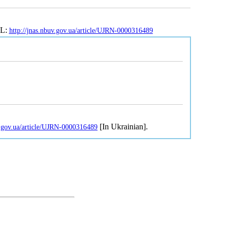
RL:
http://jnas.nbuv.gov.ua/article/UJRN-0000316489
[In Ukrainian].
v.gov.ua/article/UJRN-0000316489