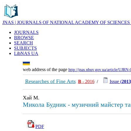
JNAS | JOURNALS OF NATIONAL ACADEMY OF SCIENCES
JOURNALS
BROWSE
SEARCH
SUBJECTS
LibNAS UA
web address of the page
http://jnas.nbuv.gov.ua/article/UJRN
Researches of Fine Arts
В
- 2016
/
Issue (
2013
Хай М.
Микола Будник - музичний майстер та
PDF