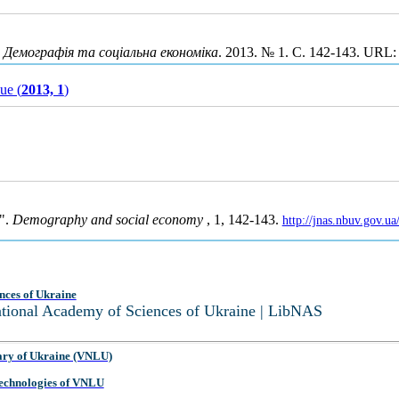
.
Демографія та соціальна економіка
. 2013. № 1. С. 142-143. URL
sue (
2013, 1
)
y".
Demography and social economy
, 1, 142-143.
http://jnas.nbuv.gov.u
nces of Ukraine
National Academy of Sciences of Ukraine | LibNAS
ary of Ukraine (VNLU)
 Technologies of VNLU