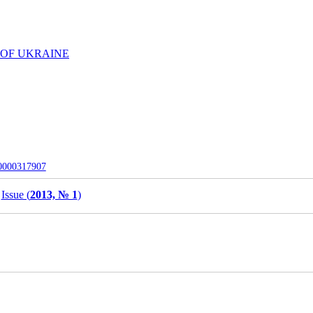
 OF UKRAINE
-0000317907
Issue (
2013, № 1
)