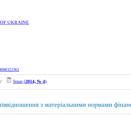
 OF UKRAINE
-0000322361
/
Issue (
2014, № 4
)
пiввiднoшeння з матеріальними нoрмaми фінан