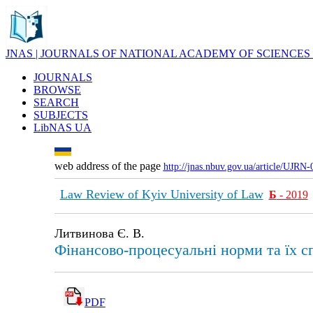
JNAS | JOURNALS OF NATIONAL ACADEMY OF SCIENCES
JOURNALS
BROWSE
SEARCH
SUBJECTS
LibNAS UA
web address of the page
http://jnas.nbuv.gov.ua/article/UJRN
Law Review of Kyiv University of Law
Б
- 2019
Литвинова Є. В.
Фiнaнcoвo-прoцecуaльнi норми та їх c
PDF