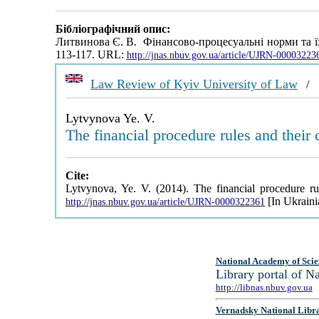
Бібліографічний опис:
Литвинова Є. В. Фiнaнcoвo-прoцecуaльнi норми та ї
113-117. URL:
http://jnas.nbuv.gov.ua/article/UJRN-00003223
Law Review of Kyiv University of Law
Lytvynova Ye. V.
The financial procedure rules and their 
Cite:
Lytvynova, Ye. V. (2014). The financial procedure ru
[In Ukraini
http://jnas.nbuv.gov.ua/article/UJRN-0000322361
National Academy of Scie
Library portal of 
http://libnas.nbuv.gov.ua
Vernadsky National Libr