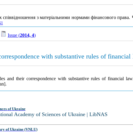
х cпiввiднoшeння з матеріальними нoрмaми фінансового права.
61
/
Issue (
2014, 4
)
correspondence with substantive rules of financial
les and their correspondence with substantive rules of financial la
an].
nces of Ukraine
National Academy of Sciences of Ukraine | LibNAS
ary of Ukraine (VNLU)