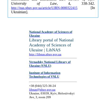
University of Law
, 4, 338-342.
[In
http://jnas.nbuv.gov.ua/article/UJRN-0000322415
Ukrainian].
National Academy of Sciences of
Ukraine
Library portal of National
Academy of Sciences of
Ukraine | LibNAS
http://libnas.nbuv.gov.ua
Vernadsky National Library of
Ukraine (VNLU)
Institute of Information
Technologies of VNLU
+38 (044) 525-36-24
libnas@nbuv.gov.ua
Ukraine, 03039, Kyiv, Holosiivskyi
Ave, 3, room 209