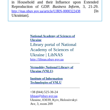
in Household and their Influence upon Extended
Reproduction of GDP.
Business Inform
, 3, 21-29.
[In
http://jnas.nbuv.gov.ua/article/UJRN-0000322438
Ukrainian].
National Academy of Sciences of
Ukraine
Library portal of National
Academy of Sciences of
Ukraine | LibNAS
http://libnas.nbuv.gov.ua
Vernadsky National Library of
Ukraine (VNLU)
Institute of Information
Technologies of VNLU
+38 (044) 525-36-24
libnas@nbuv.gov.ua
Ukraine, 03039, Kyiv, Holosiivskyi
Ave, 3, room 209