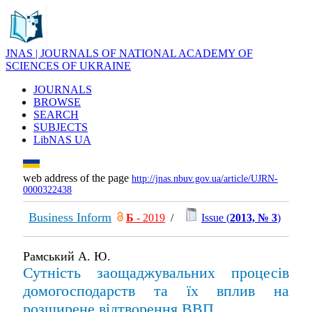
JNAS | JOURNALS OF NATIONAL ACADEMY OF
SCIENCES OF UKRAINE
JOURNALS
BROWSE
SEARCH
SUBJECTS
LibNAS UA
web address of the page
http://jnas.nbuv.gov.ua/article/UJRN-
0000322438
Business Inform
Б
- 2019
/
Issue (
2013, № 3
)
Рамський А. Ю.
Сутність заощаджувальних процесів
домогосподарств та їх вплив на
розширене відтворення ВВП