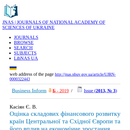
JNAS | JOURNALS OF NATIONAL ACADEMY OF
SCIENCES OF UKRAINE
JOURNALS
BROWSE
SEARCH
SUBJECTS
LibNAS UA
web address of the page
http://jnas.nbuv.gov.ua/article/UJRN-
0000322443
Business Inform
Б
- 2019
/
Issue (
2013, № 3
)
Касіян Є. В.
Оцінка складових фінансового розвитку
країн Центральної та Східної Європи та
його вплив на економічне зростання