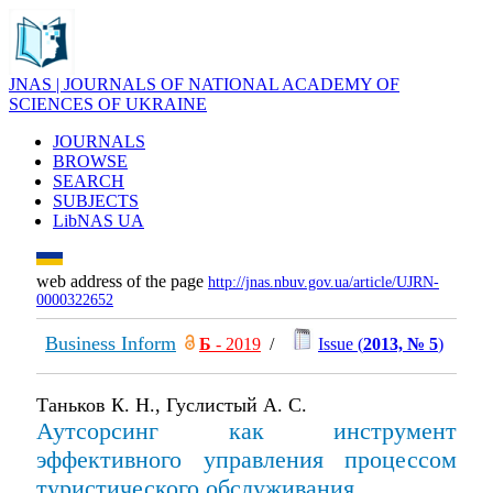
JNAS | JOURNALS OF NATIONAL ACADEMY OF
SCIENCES OF UKRAINE
JOURNALS
BROWSE
SEARCH
SUBJECTS
LibNAS UA
web address of the page
http://jnas.nbuv.gov.ua/article/UJRN-
0000322652
Business Inform
Б
- 2019
/
Issue (
2013, № 5
)
Таньков К. Н., Гуслистый А. С.
Аутсорсинг как инструмент
эффективного управления процессом
туристического обслуживания