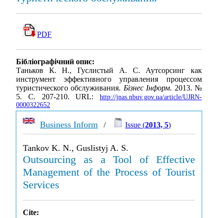
PDF
Бібліографічний опис:
Таньков К. Н., Гуслистый А. С. Аутсорсинг как
инструмент эффективного управления процессом
туристического обслуживания.
Бізнес Інформ
. 2013. №
5. С. 207-210. URL:
http://jnas.nbuv.gov.ua/article/UJRN-
0000322652
Business Inform
/
Issue (
2013, 5
)
Tankov K. N., Guslistyj A. S.
Outsourcing as a Tool of Effective
Management of the Process of Tourist
Services
Cite: