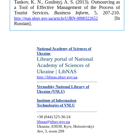
Tankov, K. N., Guslistyj, A. S. (2013). Outsourcing as
a Tool of Effective Management of the Process of
Tourist Services.
Business Inform
, 5, 207-210.
[In
http://jnas.nbuv.gov.ua/article/UJRN-0000322652
Russian].
National Academy of Sciences of
Ukraine
Library portal of National
Academy of Sciences of
Ukraine | LibNAS
http://libnas.nbuv.gov.ua
Vernadsky National Library of
Ukraine (VNLU)
Institute of Information
Technologies of VNLU
+38 (044) 525-36-24
libnas@nbuv.gov.ua
Ukraine, 03039, Kyiv, Holosiivskyi
Ave, 3, room 209