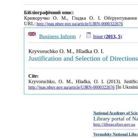
Бібліографічний опис:
Криворучко О. М., Гладка О. І. Обґрунтування 
URL:
http://jnas.nbuv.gov.ua/article/UJRN-0000322676
Business Inform
/
Issue (
2013, 5
)
Kryvoruchko O. M., Hladka O. I.
Justification and Selection of Directio
Cite:
Kryvoruchko, O. M., Hladka, O. I. (2013). Justifi
[In Ukraini
http://jnas.nbuv.gov.ua/article/UJRN-0000322676
National Academy of Scie
Library portal of 
http://libnas.nbuv.gov.ua
Vernadsky National Libr