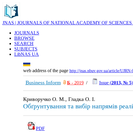
JNAS | JOURNALS OF NATIONAL ACADEMY OF SCIENCES
JOURNALS
BROWSE
SEARCH
SUBJECTS
LibNAS UA
web address of the page
http://jnas.nbuv.gov.ua/article/UJRN
Business Inform
Б
- 2019
/
Issue (
2013, № 5
)
Криворучко О. М., Гладка О. І.
Обґрунтування та вибір напрямів реал
PDF