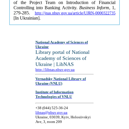
of the Project Team on Introduction of Financial
Controlling into Banking Activity.
Business Inform
, 1,
279-285.
http://jnas.nbuv.gov.ua/article/UJRN-0000322735
[In Ukrainian].
National Academy of Sciences of
Ukraine
Library portal of National
Academy of Sciences of
Ukraine | LibNAS
http://libnas.nbuv.gov.ua
Vernadsky National Library of
Ukraine (VNLU)
Institute of Information
Technologies of VNLU
+38 (044) 525-36-24
libnas@nbuv.gov.ua
Ukraine, 03039, Kyiv, Holosiivskyi
Ave, 3, room 209