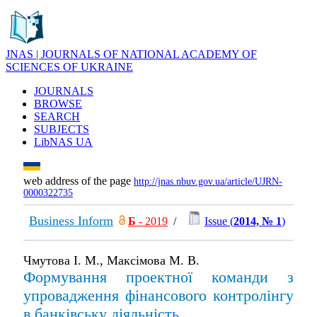
JNAS | JOURNALS OF NATIONAL ACADEMY OF
SCIENCES OF UKRAINE
JOURNALS
BROWSE
SEARCH
SUBJECTS
LibNAS UA
web address of the page
http://jnas.nbuv.gov.ua/article/UJRN-
0000322735
Business Inform
Б
- 2019
/
Issue (
2014, № 1
)
Чмутова І. М., Максімова М. В.
Формування проектної команди з
упровадження фінансового контролінгу
в банківську діяльність