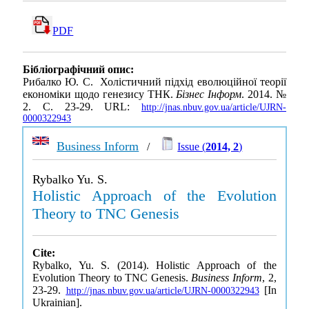
PDF
Бібліографічний опис:
Рибалко Ю. С. Холістичний підхід еволюційної теорії
економіки щодо генезису ТНК.
Бізнес Інформ
. 2014. №
2. С. 23-29. URL:
http://jnas.nbuv.gov.ua/article/UJRN-
0000322943
Business Inform
/
Issue (
2014, 2
)
Rybalko Yu. S.
Holistic Approach of the Evolution
Theory to TNC Genesis
Cite:
Rybalko, Yu. S. (2014). Holistic Approach of the
Evolution Theory to TNC Genesis.
Business Inform
, 2,
23-29.
[In
http://jnas.nbuv.gov.ua/article/UJRN-0000322943
Ukrainian].