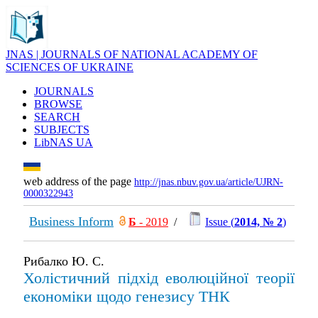
JNAS | JOURNALS OF NATIONAL ACADEMY OF
SCIENCES OF UKRAINE
JOURNALS
BROWSE
SEARCH
SUBJECTS
LibNAS UA
web address of the page
http://jnas.nbuv.gov.ua/article/UJRN-
0000322943
Business Inform
Б
- 2019
/
Issue (
2014, № 2
)
Рибалко Ю. С.
Холістичний підхід еволюційної теорії
економіки щодо генезису ТНК