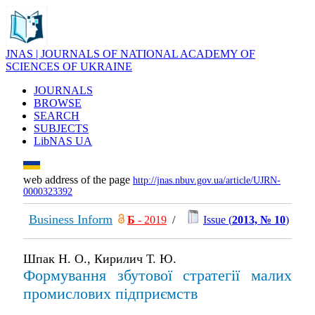
JNAS | JOURNALS OF NATIONAL ACADEMY OF
SCIENCES OF UKRAINE
JOURNALS
BROWSE
SEARCH
SUBJECTS
LibNAS UA
web address of the page
http://jnas.nbuv.gov.ua/article/UJRN-
0000323392
Business Inform
Б
- 2019
/
Issue (
2013, № 10
)
Шпак Н. О., Кирилич Т. Ю.
Формування збутової стратегії малих
промислових підприємств