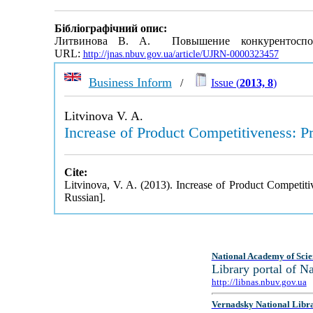
Бібліографічний опис:
Литвинова В. А. Повышение конкурентоспос
URL:
http://jnas.nbuv.gov.ua/article/UJRN-0000323457
Business Inform
/
Issue (
2013, 8
)
Litvinova V. A.
Increase of Product Competitiveness: Pr
Cite:
Litvinova, V. A. (2013). Increase of Product Competiti
Russian].
National Academy of Scie
Library portal of 
http://libnas.nbuv.gov.ua
Vernadsky National Libr