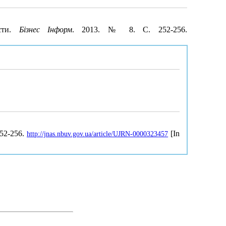
ости.
Бізнес Інформ
. 2013. № 8. С. 252-256.
252-256.
[In
http://jnas.nbuv.gov.ua/article/UJRN-0000323457