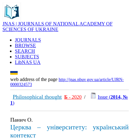
JNAS | JOURNALS OF NATIONAL ACADEMY OF
SCIENCES OF UKRAINE
JOURNALS
BROWSE
SEARCH
SUBJECTS
LibNAS UA
web address of the page
http://jnas.nbuv.gov.ua/article/UJRN-
0000324573
Philosophical thought
Б
- 2020
/
Issue (
2014, №
1
)
Панич О.
Церква – університету: український
контекст