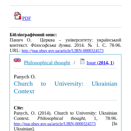
PDF
Бібліографічний опис:
Панич О. Церква – університету: український
контекст.
Філософська думка
. 2014. № 1. С. 78-96.
URL:
http://jnas.nbuv.gov.ua/article/UJRN-0000324573
Philosophical thought
/
Issue (
2014, 1
)
Panych O.
Church to University: Ukrainian
Context
Cite:
Panych, O. (2014). Church to University: Ukrainian
Context.
Philosophical thought
, 1, 78-96.
[In
http://jnas.nbuv.gov.ua/article/UJRN-0000324573
Ukrainian].