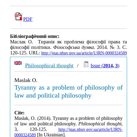
PDF
Бібліографічний опис:
Маслак О. Тиранія як проблема філософії права та
філософії політики.
Філософська думка
. 2014. № 3. С.
120-125. URL:
http://jnas.nbuv.gov.ua/article/UJRN-0000324589
Philosophical thought
/
Issue (
2014, 3
)
Maslak O.
Tyranny as a problem of philosophy of
law and political philosophy
Cite:
Maslak, O. (2014). Tyranny as a problem of philosophy
of law and political philosophy.
Philosophical thought
,
3, 120-125.
http://jnas.nbuv.gov.ua/article/UJRN-
[In Ukrainian].
0000324589