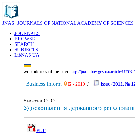
JNAS | JOURNALS OF NATIONAL ACADEMY OF SCIENCES
JOURNALS
BROWSE
SEARCH
SUBJECTS
LibNAS UA
web address of the page
http://jnas.nbuv.gov.ua/article/UJRN
Business Inform
Б
- 2019
/
Issue (
2012, № 1
Євсєєва О. О.
Удосконалення державного регулювання
PDF