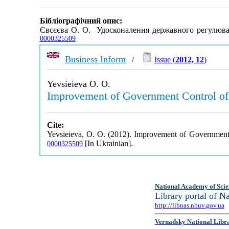
Бібліографічний опис:
Євсєєва О. О. Удосконалення державного регулюван
0000325509
Business Inform
/
Issue (
2012, 12
)
Yevsieieva O. O.
Improvement of Government Control of
Cite:
Yevsieieva, O. O. (2012). Improvement of Government
[In Ukrainian].
0000325509
National Academy of Scie
Library portal of 
http://libnas.nbuv.gov.ua
Vernadsky National Libr