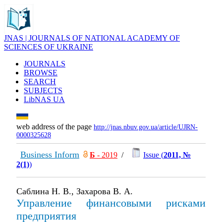
JNAS | JOURNALS OF NATIONAL ACADEMY OF
SCIENCES OF UKRAINE
JOURNALS
BROWSE
SEARCH
SUBJECTS
LibNAS UA
web address of the page
http://jnas.nbuv.gov.ua/article/UJRN-
0000325628
Business Inform
Б
- 2019
/
Issue (
2011, №
2(1)
)
Саблина Н. В., Захарова В. А.
Управление финансовыми рисками
предприятия