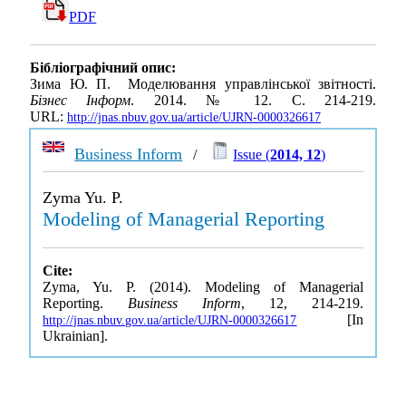
PDF
Бібліографічний опис:
Зима Ю. П. Моделювання управлінської звітності.
Бізнес Інформ
. 2014. № 12. С. 214-219.
URL:
http://jnas.nbuv.gov.ua/article/UJRN-0000326617
Business Inform
/
Issue (
2014, 12
)
Zyma Yu. P.
Modeling of Managerial Reporting
Cite:
Zyma, Yu. P. (2014). Modeling of Managerial
Reporting.
Business Inform
, 12, 214-219.
[In
http://jnas.nbuv.gov.ua/article/UJRN-0000326617
Ukrainian].