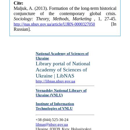
Cite:
Maljuk, A. (2013). Formation of the long-term historical
conjuncture of the contemporary global crisis.
Sociology: Theory, Methods, Marketing
, 1, 27-45.
[In
http://jnas.nbuv.gov.ua/article/UJRN-0000327050
Russian].
National Academy of Sciences of
Ukraine
Library portal of National
Academy of Sciences of
Ukraine | LibNAS
http://libnas.nbuv.gov.ua
Vernadsky National Library of
Ukraine (VNLU)
Institute of Information
Technologies of VNLU
+38 (044) 525-36-24
libnas@nbuv.gov.ua
Ukraine, 03039, Kyiv, Holosiivskyi