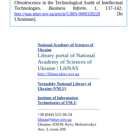
Obsolescence in the Technological Audit of Intellectual
Technologies.
Business Inform
, 1, 137-142.
[In
http://jnas.nbuv.gov.ua/article/UJRN-0000328228
Ukrainian].
National Academy of Sciences of
Ukraine
Library portal of National
Academy of Sciences of
Ukraine | LibNAS
http://libnas.nbuv.gov.ua
Vernadsky National Library of
Ukraine (VNLU)
Institute of Information
Technologies of VNLU
+38 (044) 525-36-24
libnas@nbuv.gov.ua
Ukraine, 03039, Kyiv, Holosiivskyi
Ave, 3, room 209