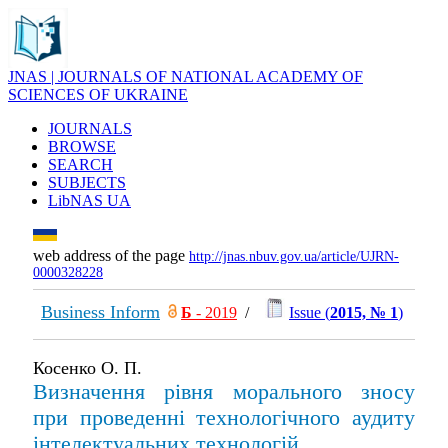
JNAS | JOURNALS OF NATIONAL ACADEMY OF
SCIENCES OF UKRAINE
JOURNALS
BROWSE
SEARCH
SUBJECTS
LibNAS UA
web address of the page
http://jnas.nbuv.gov.ua/article/UJRN-
0000328228
Business Inform
Б
- 2019
/
Issue (
2015, № 1
)
Косенко О. П.
Визначення рівня морального зносу
при проведенні технологічного аудиту
інтелектуальних технологій