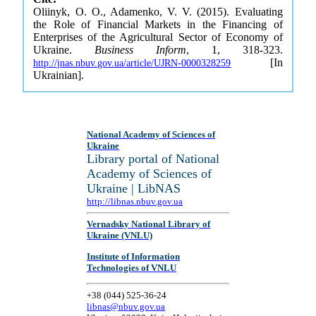
Oliinyk, O. O., Adamenko, V. V. (2015). Evaluating
the Role of Financial Markets in the Financing of
Enterprises of the Agricultural Sector of Economy of
Ukraine.
Business Inform
, 1, 318-323.
[In
http://jnas.nbuv.gov.ua/article/UJRN-0000328259
Ukrainian].
National Academy of Sciences of
Ukraine
Library portal of National
Academy of Sciences of
Ukraine | LibNAS
http://libnas.nbuv.gov.ua
Vernadsky National Library of
Ukraine (VNLU)
Institute of Information
Technologies of VNLU
+38 (044) 525-36-24
libnas@nbuv.gov.ua