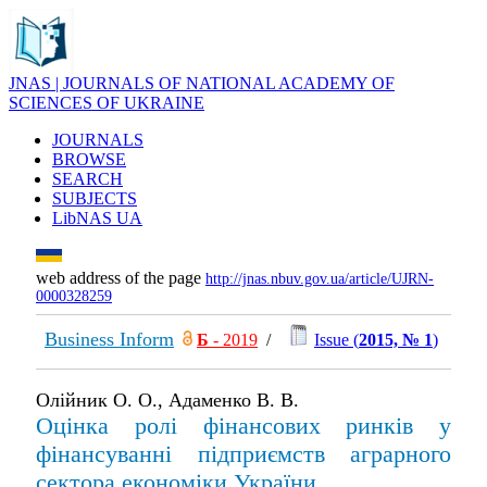
JNAS | JOURNALS OF NATIONAL ACADEMY OF
SCIENCES OF UKRAINE
JOURNALS
BROWSE
SEARCH
SUBJECTS
LibNAS UA
web address of the page
http://jnas.nbuv.gov.ua/article/UJRN-
0000328259
Business Inform
Б
- 2019
/
Issue (
2015, № 1
)
Олійник О. О., Адаменко В. В.
Оцінка ролі фінансових ринків у
фінансуванні підприємств аграрного
сектора економіки України