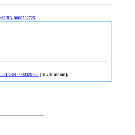
icle/UJRN-0000329725
[In Ukrainian].
rticle/UJRN-0000329725