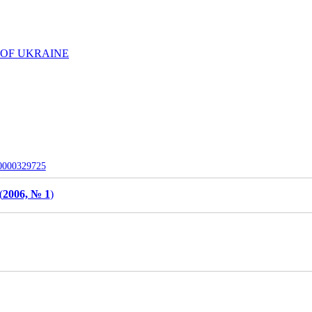
 OF UKRAINE
-0000329725
(
2006, № 1
)