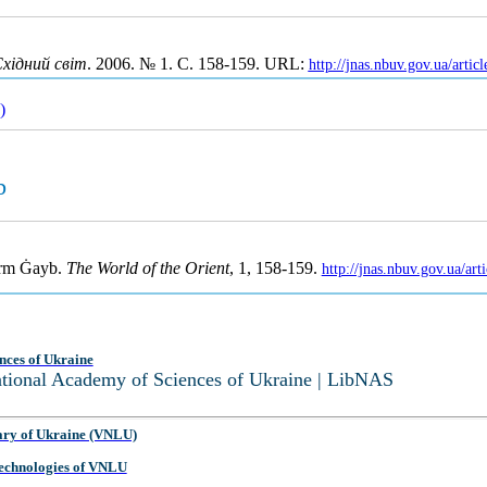
хідний світ
. 2006. № 1. С. 158-159. URL:
http://jnas.nbuv.gov.ua/art
)
b
Term Ġayb.
The World of the Orient
, 1, 158-159.
http://jnas.nbuv.gov.ua/a
nces of Ukraine
National Academy of Sciences of Ukraine | LibNAS
ary of Ukraine (VNLU)
 Technologies of VNLU