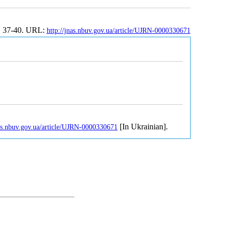
. 37-40. URL:
http://jnas.nbuv.gov.ua/article/UJRN-0000330671
[In Ukrainian].
nas.nbuv.gov.ua/article/UJRN-0000330671