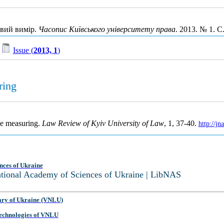
овий вимір.
Часопис Київського університету права
. 2013. № 1. С
/
Issue (
2013, 1
)
ring
ime measuring.
Law Review of Kyiv University of Law
, 1, 37-40.
http://j
nces of Ukraine
National Academy of Sciences of Ukraine | LibNAS
ary of Ukraine (VNLU)
 Technologies of VNLU