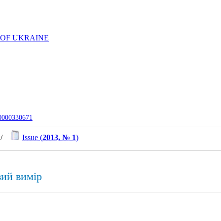
 OF UKRAINE
-0000330671
/
Issue (
2013, № 1
)
вий вимір