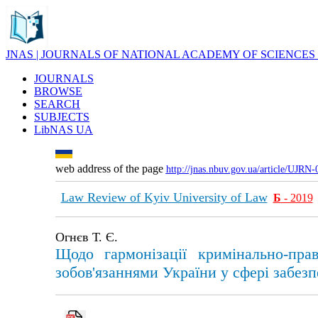
JNAS | JOURNALS OF NATIONAL ACADEMY OF SCIENCES
JOURNALS
BROWSE
SEARCH
SUBJECTS
LibNAS UA
web address of the page
http://jnas.nbuv.gov.ua/article/UJRN
Law Review of Kyiv University of Law
Б
- 2019
Огнєв Т. Є.
Щодо гармонізації кримінально-пра
зобов'язаннями України у сфері забез