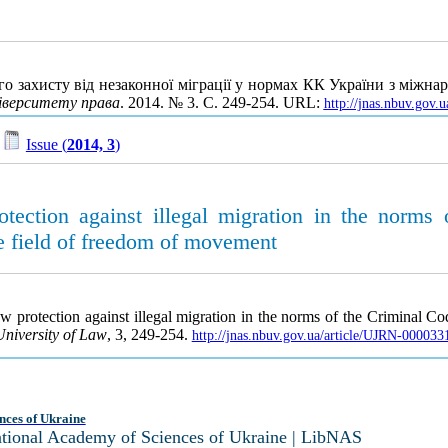
о захисту від незаконної міграції у нормах КК України з міжна
ніверситету права
. 2014. № 3. С. 249-254. URL:
http://jnas.nbuv.gov
/
Issue (
2014, 3
)
otection against illegal migration in the norms
the field of freedom of movement
w protection against illegal migration in the norms of the Criminal Cod
niversity of Law
, 3, 249-254.
http://jnas.nbuv.gov.ua/article/UJRN-000033
nces of Ukraine
National Academy of Sciences of Ukraine | LibNAS