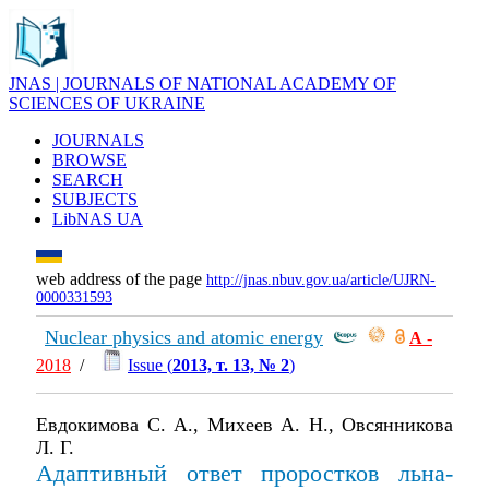
JNAS | JOURNALS OF NATIONAL ACADEMY OF
SCIENCES OF UKRAINE
JOURNALS
BROWSE
SEARCH
SUBJECTS
LibNAS UA
web address of the page
http://jnas.nbuv.gov.ua/article/UJRN-
0000331593
Nuclear physics and atomic energy
А
-
2018
/
Issue (
2013, т. 13, № 2
)
Евдокимова С. А., Михеев А. Н., Овсянникова
Л. Г.
Адаптивный ответ проростков льна-