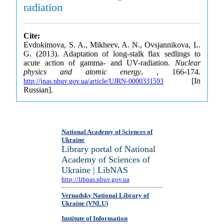
radiation
Cite:
Evdokimova, S. A., Mikheev, A. N., Ovsjannikova, L.
G. (2013). Adaptation of long-stalk flax sedlings to
acute action of gamma- and UV-radiation.
Nuclear
physics and atomic energy
, , 166-174.
[In
http://jnas.nbuv.gov.ua/article/UJRN-0000331593
Russian].
National Academy of Sciences of
Ukraine
Library portal of National
Academy of Sciences of
Ukraine | LibNAS
http://libnas.nbuv.gov.ua
Vernadsky National Library of
Ukraine (VNLU)
Institute of Information