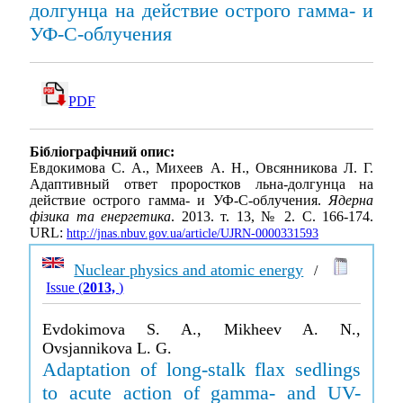
долгунца на действие острого гамма- и
УФ-С-облучения
PDF
Бібліографічний опис:
Евдокимова С. А., Михеев А. Н., Овсянникова Л. Г.
Адаптивный ответ проростков льна-долгунца на
действие острого гамма- и УФ-С-облучения.
Ядерна
фізика та енергетика
. 2013. т. 13, № 2. С. 166-174.
URL:
http://jnas.nbuv.gov.ua/article/UJRN-0000331593
Nuclear physics and atomic energy
/
Issue (
2013,
)
Evdokimova S. A., Mikheev A. N.,
Ovsjannikova L. G.
Adaptation of long-stalk flax sedlings
to acute action of gamma- and UV-