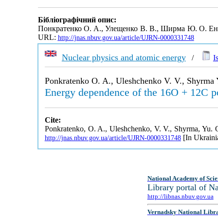
Бібліографічний опис:
Понкратенко О. А., Улещенко В. В., Ширма Ю. О. Ене
URL:
http://jnas.nbuv.gov.ua/article/UJRN-0000331748
Nuclear physics and atomic energy
/
I
Ponkratenko O. A., Uleshchenko V. V., Shyrma 
Energy dependence of the 16O + 12C pot
Cite:
Ponkratenko, O. A., Uleshchenko, V. V., Shyrma, Yu. O
[In Ukraini
http://jnas.nbuv.gov.ua/article/UJRN-0000331748
National Academy of Scie
Library portal of 
http://libnas.nbuv.gov.ua
Vernadsky National Libr