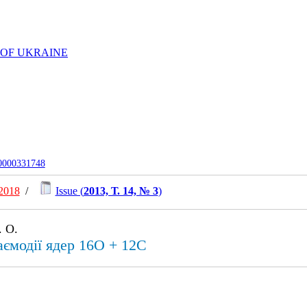
 OF UKRAINE
-0000331748
2018
/
Issue (
2013, Т. 14, № 3
)
 О.
аємодії ядер 16O + 12C