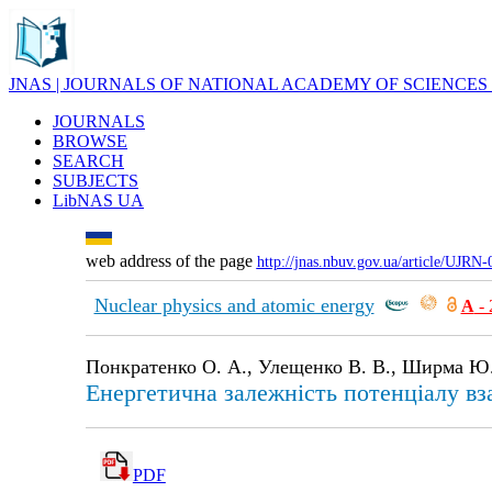
JNAS | JOURNALS OF NATIONAL ACADEMY OF SCIENCES
JOURNALS
BROWSE
SEARCH
SUBJECTS
LibNAS UA
web address of the page
http://jnas.nbuv.gov.ua/article/UJRN
Nuclear physics and atomic energy
А
- 
Понкратенко О. А., Улещенко В. В., Ширма Ю.
Енергетична залежність потенціалу вз
PDF