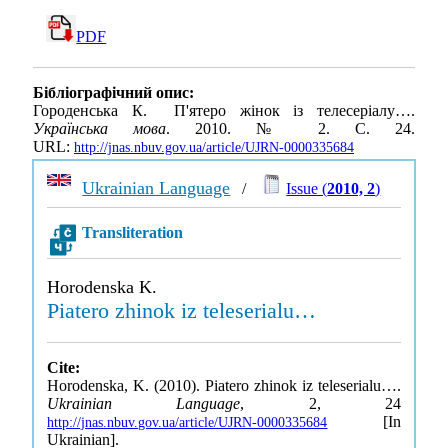
PDF
Бібліографічний опис:
Городенська К. П'ятеро жінок із телесеріалу….
Українська мова
. 2010. № 2. С. 24.
URL:
http://jnas.nbuv.gov.ua/article/UJRN-0000335684
Ukrainian Language
/
Issue (
2010, 2
)
Transliteration
Horodenska K.
Piatero zhinok iz teleserialu…
Cite:
Horodenska, K. (2010). Piatero zhinok iz teleserialu….
Ukrainian Language
, 2, 24
[In
http://jnas.nbuv.gov.ua/article/UJRN-0000335684
Ukrainian].