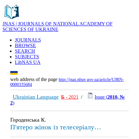
JNAS | JOURNALS OF NATIONAL ACADEMY OF
SCIENCES OF UKRAINE
JOURNALS
BROWSE
SEARCH
SUBJECTS
LibNAS UA
web address of the page
http://jnas.nbuv.gov.ua/article/UJRN-
0000335684
Ukrainian Language
Б
- 2021
/
Issue (
2010, №
2
)
Городенська К.
П'ятеро жінок із телесеріалу…