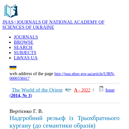
JNAS | JOURNALS OF NATIONAL ACADEMY OF
SCIENCES OF UKRAINE
JOURNALS
BROWSE
SEARCH
SUBJECTS
LibNAS UA
web address of the page
http://jnas.nbuv.gov.ua/article/UJRN-
0000338417
The World of the Orient
А
- 2022
/
Issue
(
2014, № 3
)
Вертієнко Г. В.
Надгробний рельєф із Трьохбратнього
кургану (до семантики образів)