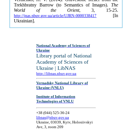
Trekhbratny Barrow (to Semantics of Images).
The
World of the Orient
, 3, 15-25.
[In
http://jnas.nbuv.gov.ua/article/UJRN-0000338417
Ukrainian].
National Academy of Sciences of
Ukraine
Library portal of National
Academy of Sciences of
Ukraine | LibNAS
http://libnas.nbuv.gov.ua
Vernadsky National Library of
Ukraine (VNLU)
Institute of Information
Technologies of VNLU
+38 (044) 525-36-24
libnas@nbuv.gov.ua
Ukraine, 03039, Kyiv, Holosiivskyi
Ave, 3, room 209