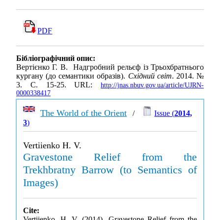
PDF
Бібліографічний опис:
Вертієнко Г. В. Надгробний рельєф із Трьохбратнього
кургану (до семантики образів).
Східний світ
. 2014. №
3. С. 15-25. URL:
http://jnas.nbuv.gov.ua/article/UJRN-
0000338417
The World of the Orient
/
Issue (
2014,
3
)
Vertiienko H. V.
Gravestone Relief from the
Trekhbratny Barrow (to Semantics of
Images)
Cite:
Vertiienko, H. V. (2014). Gravestone Relief from the