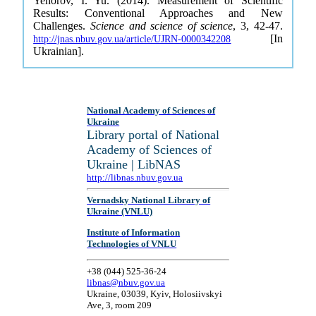
Yehorov, I. Yu. (2014). Measurement of Scientific
Results: Conventional Approaches and New
Challenges.
Science and science of science
, 3, 42-47.
[In
http://jnas.nbuv.gov.ua/article/UJRN-0000342208
Ukrainian].
National Academy of Sciences of
Ukraine
Library portal of National
Academy of Sciences of
Ukraine | LibNAS
http://libnas.nbuv.gov.ua
Vernadsky National Library of
Ukraine (VNLU)
Institute of Information
Technologies of VNLU
+38 (044) 525-36-24
libnas@nbuv.gov.ua
Ukraine, 03039, Kyiv, Holosiivskyi
Ave, 3, room 209