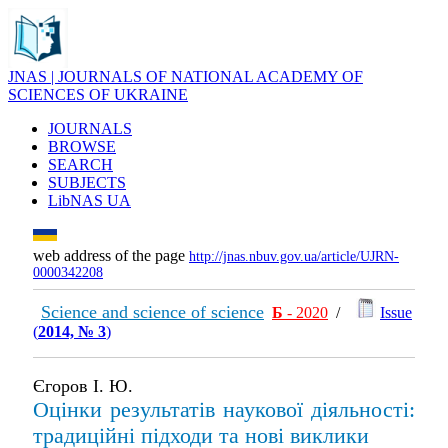
JNAS | JOURNALS OF NATIONAL ACADEMY OF
SCIENCES OF UKRAINE
JOURNALS
BROWSE
SEARCH
SUBJECTS
LibNAS UA
web address of the page
http://jnas.nbuv.gov.ua/article/UJRN-
0000342208
Science and science of science
Б
- 2020
/
Issue
(
2014, № 3
)
Єгоров І. Ю.
Оцінки результатів наукової діяльності:
традиційні підходи та нові виклики