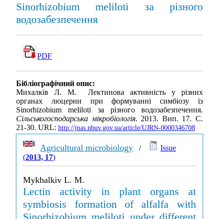
Sinorhizobium meliloti за різного
водозабезпечення
PDF
Бібліографічний опис:
Михалків Л. М. Лектинова активність у різних
органах люцерни при формуванні симбіозу із
Sinorhizobium meliloti за різного водозабезпечення.
Сільськогосподарська мікробіологія
. 2013. Вип. 17. С.
21-30. URL:
http://jnas.nbuv.gov.ua/article/UJRN-0000346708
Agricultural microbiology
/
Issue
(
2013, 17
)
Mykhalkiv L. M.
Lectin activity in plant organs at
symbiosis formation of alfalfa with
Sinorhizobium meliloti under different