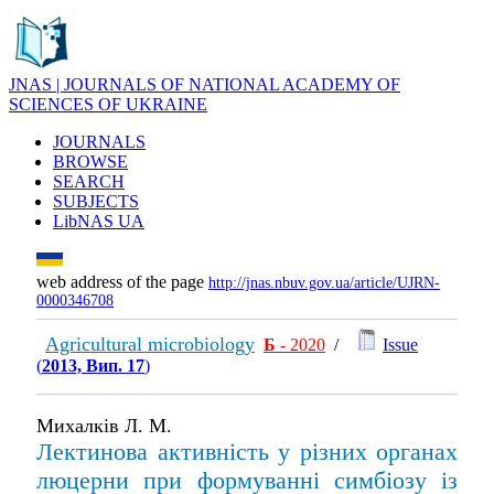
JNAS | JOURNALS OF NATIONAL ACADEMY OF
SCIENCES OF UKRAINE
JOURNALS
BROWSE
SEARCH
SUBJECTS
LibNAS UA
web address of the page
http://jnas.nbuv.gov.ua/article/UJRN-
0000346708
Agricultural microbiology
Б
- 2020
/
Issue
(
2013, Вип. 17
)
Михалків Л. М.
Лектинова активність у різних органах
люцерни при формуванні симбіозу із