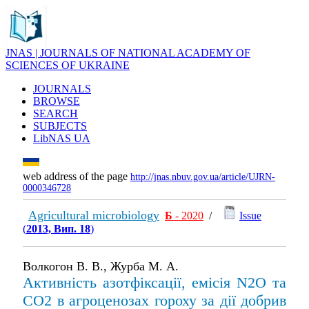
JNAS | JOURNALS OF NATIONAL ACADEMY OF
SCIENCES OF UKRAINE
JOURNALS
BROWSE
SEARCH
SUBJECTS
LibNAS UA
web address of the page
http://jnas.nbuv.gov.ua/article/UJRN-
0000346728
Agricultural microbiology
Б
- 2020
/
Issue
(
2013, Вип. 18
)
Волкогон В. В., Журба М. А.
Активність азотфіксації, емісія N2O та
CO2 в агроценозах гороху за дії добрив