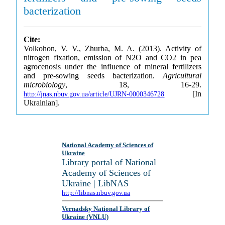
bacterization
Cite:
Volkohon, V. V., Zhurba, M. A. (2013). Activity of
nitrogen fixation, emission of N2O and CO2 in pea
agrocenosis under the influence of mineral fertilizers
and pre-sowing seeds bacterization.
Agricultural
microbiology
, 18, 16-29.
[In
http://jnas.nbuv.gov.ua/article/UJRN-0000346728
Ukrainian].
National Academy of Sciences of
Ukraine
Library portal of National
Academy of Sciences of
Ukraine | LibNAS
http://libnas.nbuv.gov.ua
Vernadsky National Library of
Ukraine (VNLU)