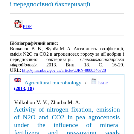
і передпосівної бактеризації
PDF
Бібліографічний опис:
Волкогон В. В., Журба М. А. Активність азотфіксації,
емісія N2O та CO2 в агроценозах гороху за дії добрив і
передпосівної бактеризації.
Сільськогосподарська
мікробіологія
. 2013. Вип. 18. С. 16-29.
URL:
http://jnas.nbuv.gov.ua/article/UJRN-0000346728
Agricultural microbiology
/
Issue
(
2013, 18
)
Volkohon V. V., Zhurba M. A.
Activity of nitrogen fixation, emission
of N2O and CO2 in pea agrocenosis
under the influence of mineral
fertilizers and pre-sowing seeds