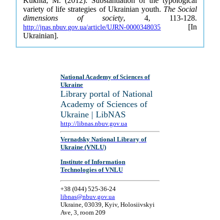
Kukhta, M. (2012). Substantiation of the typological
variety of life strategies of Ukrainian youth.
The Social
dimensions of society
, 4, 113-128.
[In
http://jnas.nbuv.gov.ua/article/UJRN-0000348035
Ukrainian].
National Academy of Sciences of
Ukraine
Library portal of National
Academy of Sciences of
Ukraine | LibNAS
http://libnas.nbuv.gov.ua
Vernadsky National Library of
Ukraine (VNLU)
Institute of Information
Technologies of VNLU
+38 (044) 525-36-24
libnas@nbuv.gov.ua
Ukraine, 03039, Kyiv, Holosiivskyi
Ave, 3, room 209