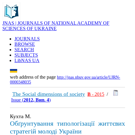
JNAS | JOURNALS OF NATIONAL ACADEMY OF
SCIENCES OF UKRAINE
JOURNALS
BROWSE
SEARCH
SUBJECTS
LibNAS UA
web address of the page
http://jnas.nbuv.gov.ua/article/UJRN-
0000348035
The Social dimensions of society
В
- 2015
/
Issue (
2012, Вип. 4
)
Кухта М.
Обґрунтування типологізації життєвих
стратегій молоді України