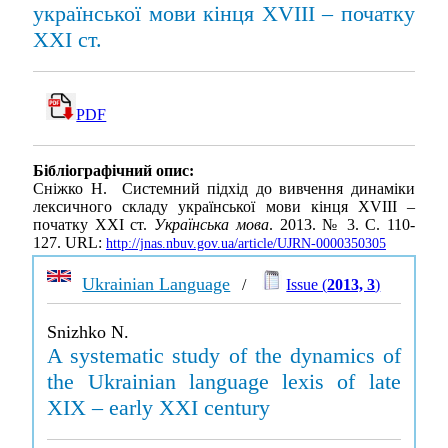
української мови кінця ХVІІІ – початку
XXІ ст.
PDF
Бібліографічний опис:
Сніжко Н. Системний підхід до вивчення динаміки
лексичного складу української мови кінця ХVІІІ –
початку XXІ ст.
Українська мова
. 2013. № 3. С. 110-
127. URL:
http://jnas.nbuv.gov.ua/article/UJRN-0000350305
Ukrainian Language
/
Issue (
2013, 3
)
Snizhko N.
A systematic study of the dynamics of
the Ukrainian language lexis of late
XIX – early XXI century