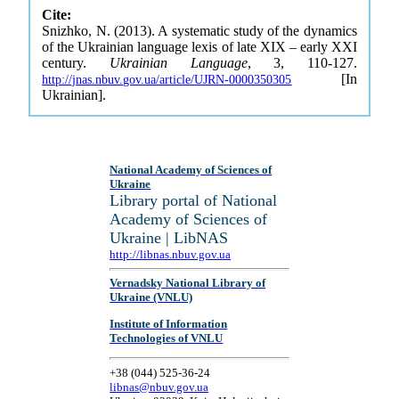
Cite:
Snizhko, N. (2013). A systematic study of the dynamics
of the Ukrainian language lexis of late XIX – early XXI
century.
Ukrainian Language
, 3, 110-127.
[In
http://jnas.nbuv.gov.ua/article/UJRN-0000350305
Ukrainian].
National Academy of Sciences of
Ukraine
Library portal of National
Academy of Sciences of
Ukraine | LibNAS
http://libnas.nbuv.gov.ua
Vernadsky National Library of
Ukraine (VNLU)
Institute of Information
Technologies of VNLU
+38 (044) 525-36-24
libnas@nbuv.gov.ua