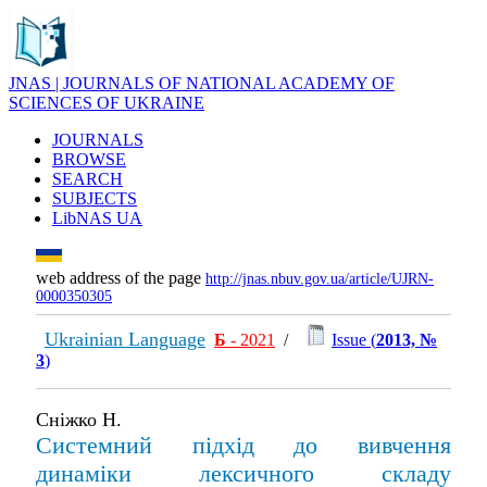
JNAS | JOURNALS OF NATIONAL ACADEMY OF
SCIENCES OF UKRAINE
JOURNALS
BROWSE
SEARCH
SUBJECTS
LibNAS UA
web address of the page
http://jnas.nbuv.gov.ua/article/UJRN-
0000350305
Ukrainian Language
Б
- 2021
/
Issue (
2013, №
3
)
Сніжко Н.
Системний підхід до вивчення
динаміки лексичного складу