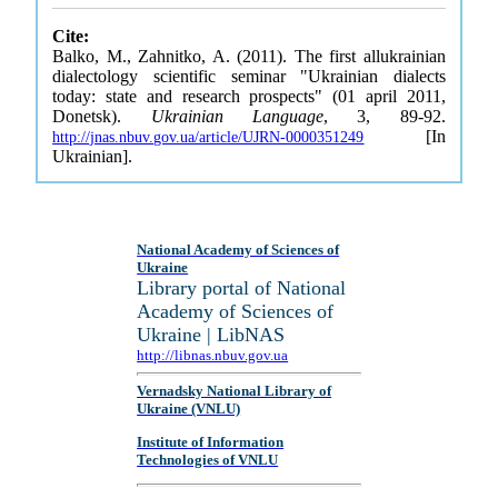
Cite:
Balko, M., Zahnitko, A. (2011). The first allukrainian
dialectology scientific seminar "Ukrainian dialects
today: state and research prospects" (01 april 2011,
Donetsk).
Ukrainian Language
, 3, 89-92.
[In
http://jnas.nbuv.gov.ua/article/UJRN-0000351249
Ukrainian].
National Academy of Sciences of
Ukraine
Library portal of National
Academy of Sciences of
Ukraine | LibNAS
http://libnas.nbuv.gov.ua
Vernadsky National Library of
Ukraine (VNLU)
Institute of Information
Technologies of VNLU