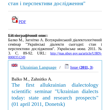
стан і перспективи дослідження"
PDF
Бібліографічний опис:
Балко М., Загнітко А. Всеукраїнський діалектологічний
семінар "Українські діалекти сьогодні: стан і
перспективи дослідження".
Українська мова
. 2011. №
3. С. 89-92. URL:
http://jnas.nbuv.gov.ua/article/UJRN-
0000351249
Ukrainian Language
/
Issue (
2011, 3
)
Balko M., Zahnitko A.
The first allukrainian dialectology
scientific seminar "Ukrainian dialects
today: state and research prospects"
(01 april 2011, Donetsk)