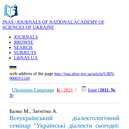
JNAS | JOURNALS OF NATIONAL ACADEMY OF
SCIENCES OF UKRAINE
JOURNALS
BROWSE
SEARCH
SUBJECTS
LibNAS UA
web address of the page
http://jnas.nbuv.gov.ua/article/UJRN-
0000351249
Ukrainian Language
Б
- 2021
/
Issue (
2011, №
3
)
Балко М., Загнітко А.
Всеукраїнський діалектологічний
семінар "Українські діалекти сьогодні: