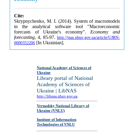
Cite:
Skrypnychenko, M. I. (2014). System of macromodels
in the analytical software tool "Macroeconomic
forecasts of Ukraine's economy".
Economy and
forecasting
, 4, 85-97.
http://jnas.nbuv.gov.ua/article/UJRN-
[In Ukrainian].
0000352206
National Academy of Sciences of
Ukraine
Library portal of National
Academy of Sciences of
Ukraine | LibNAS
http://libnas.nbuv.gov.ua
Vernadsky National Library of
Ukraine (VNLU)
Institute of Information
Technologies of VNLU