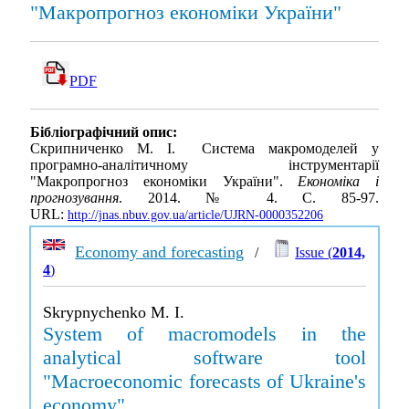
"Макропрогноз економіки України"
PDF
Бібліографічний опис:
Скрипниченко М. І. Система макромоделей у
програмно-аналітичному інструментарії
"Макропрогноз економіки України".
Економіка і
прогнозування
. 2014. № 4. С. 85-97.
URL:
http://jnas.nbuv.gov.ua/article/UJRN-0000352206
Economy and forecasting
/
Issue (
2014,
4
)
Skrypnychenko M. I.
System of macromodels in the
analytical software tool
"Macroeconomic forecasts of Ukraine's
economy"