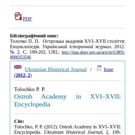
PDF
Бібліографічний опис:
Толочко П. П. Острозька академія XVI–XVII століття:
Енциклопедія.
Український історичний журнал
. 2012.
№ 2. С. 199-202. URL:
http://jnas.nbuv.gov.ua/article/UJRN-
0000353546
Ukrainian Historical Journal
/
Issue
(
2012, 2
)
Tolochko P. P.
Ostroh Academy in XVI–XVII:
Encyclopedia
Cite:
Tolochko, P. P. (2012). Ostroh Academy in XVI–XVII:
Encyclopedia.
Ukrainian Historical Journal
, 2, 199-