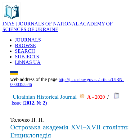
JNAS | JOURNALS OF NATIONAL ACADEMY OF
SCIENCES OF UKRAINE
JOURNALS
BROWSE
SEARCH
SUBJECTS
LibNAS UA
web address of the page
http://jnas.nbuv.gov.ua/article/UJRN-
0000353546
Ukrainian Historical Journal
А
- 2020
/
Issue (
2012, № 2
)
Толочко П. П.
Острозька академія XVI–XVII століття:
Енциклопедія